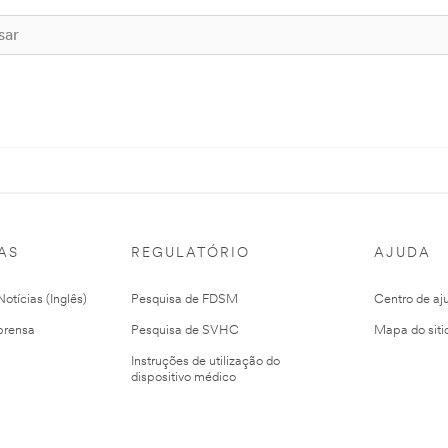
AS
REGULATÓRIO
AJUDA
otícias (Inglês)
Pesquisa de FDSM
Centro de aj
prensa
Pesquisa de SVHC
Mapa do siti
Instruções de utilização do
dispositivo médico