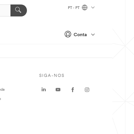
PT - PT
Conta
SIGA-NOS
uda
o