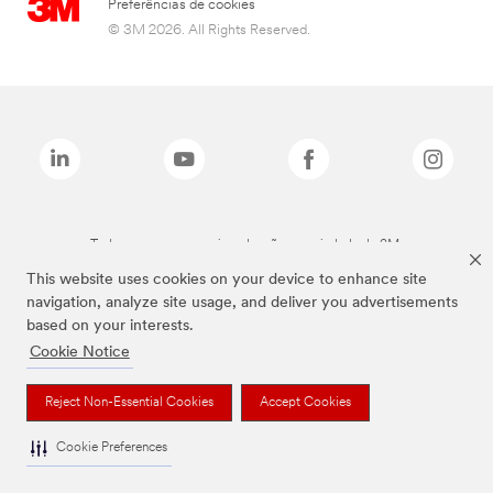
Preferências de cookies
© 3M 2026. All Rights Reserved.
Todas as marcas mencionadas são propriedade da 3M.
This website uses cookies on your device to enhance site
navigation, analyze site usage, and deliver you advertisements
based on your interests.
Cookie Notice
Reject Non-Essential Cookies
Accept Cookies
Cookie Preferences