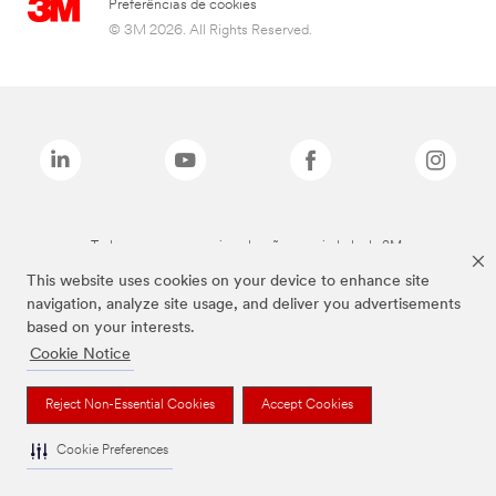
Preferências de cookies
© 3M 2026. All Rights Reserved.
Todas as marcas mencionadas são propriedade da 3M.
This website uses cookies on your device to enhance site
navigation, analyze site usage, and deliver you advertisements
based on your interests.
Cookie Notice
Reject Non-Essential Cookies
Accept Cookies
Cookie Preferences