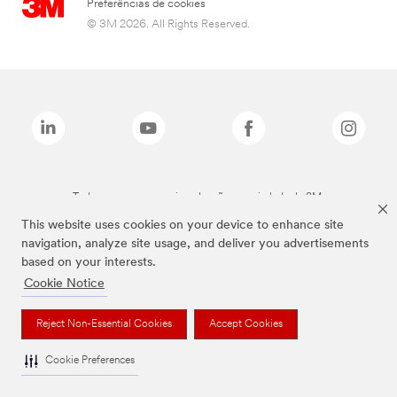
Preferências de cookies
© 3M 2026. All Rights Reserved.
Todas as marcas mencionadas são propriedade da 3M.
This website uses cookies on your device to enhance site
navigation, analyze site usage, and deliver you advertisements
based on your interests.
Cookie Notice
Reject Non-Essential Cookies
Accept Cookies
Cookie Preferences