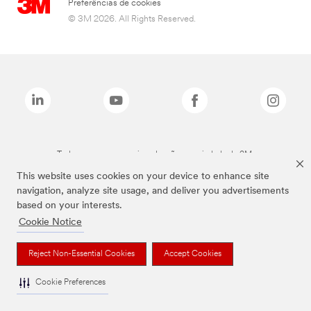
Preferências de cookies
© 3M 2026. All Rights Reserved.
Todas as marcas mencionadas são propriedade da 3M.
This website uses cookies on your device to enhance site
navigation, analyze site usage, and deliver you advertisements
based on your interests.
Cookie Notice
Reject Non-Essential Cookies
Accept Cookies
Cookie Preferences