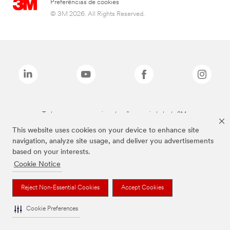
Preferências de cookies
© 3M 2026. All Rights Reserved.
Todas as marcas mencionadas são propriedade da 3M.
This website uses cookies on your device to enhance site
navigation, analyze site usage, and deliver you advertisements
based on your interests.
Cookie Notice
Reject Non-Essential Cookies
Accept Cookies
Cookie Preferences