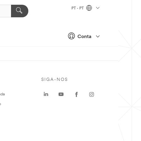
PT - PT
Conta
SIGA-NOS
uda
o