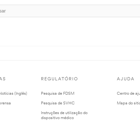
AS
REGULATÓRIO
AJUDA
otícias (Inglês)
Pesquisa de FDSM
Centro de aj
prensa
Pesquisa de SVHC
Mapa do siti
Instruções de utilização do
dispositivo médico