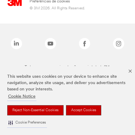
Preferências de cookies
© 3M 2026. All Rights Reserved.
Todas as marcas mencionadas são propriedade da 3M.
This website uses cookies on your device to enhance site
navigation, analyze site usage, and deliver you advertisements
based on your interests.
Cookie Notice
Reject Non-Essential Cookies
Accept Cookies
Cookie Preferences