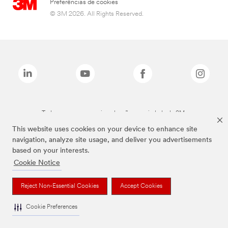
Preferências de cookies
© 3M 2026. All Rights Reserved.
Todas as marcas mencionadas são propriedade da 3M.
This website uses cookies on your device to enhance site
navigation, analyze site usage, and deliver you advertisements
based on your interests.
Cookie Notice
Reject Non-Essential Cookies
Accept Cookies
Cookie Preferences