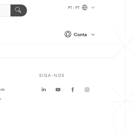
PT - PT
Conta
SIGA-NOS
uda
o