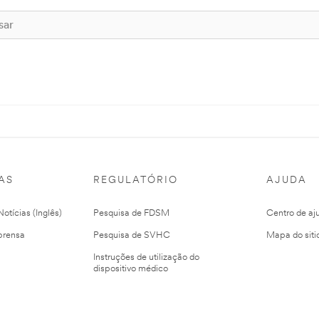
AS
REGULATÓRIO
AJUDA
otícias (Inglês)
Pesquisa de FDSM
Centro de aj
prensa
Pesquisa de SVHC
Mapa do siti
Instruções de utilização do
dispositivo médico