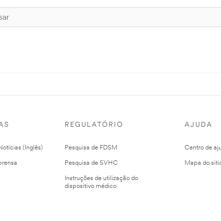
AS
REGULATÓRIO
AJUDA
otícias (Inglês)
Pesquisa de FDSM
Centro de aj
prensa
Pesquisa de SVHC
Mapa do siti
Instruções de utilização do
dispositivo médico