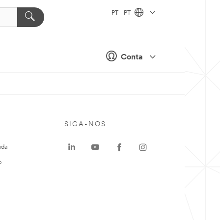
PT - PT
Conta
SIGA-NOS
uda
o