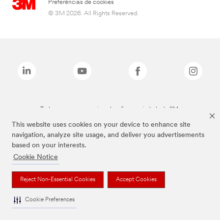
Preferências de cookies
© 3M 2026. All Rights Reserved.
Todas as marcas mencionadas são propriedade da 3M.
This website uses cookies on your device to enhance site
navigation, analyze site usage, and deliver you advertisements
based on your interests.
Cookie Notice
Reject Non-Essential Cookies
Accept Cookies
Cookie Preferences