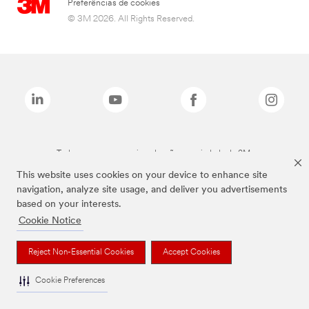
Preferências de cookies
© 3M 2026. All Rights Reserved.
Todas as marcas mencionadas são propriedade da 3M.
This website uses cookies on your device to enhance site
navigation, analyze site usage, and deliver you advertisements
based on your interests.
Cookie Notice
Reject Non-Essential Cookies
Accept Cookies
Cookie Preferences