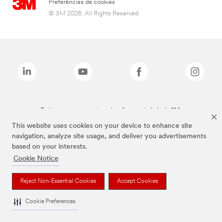
Preferências de cookies
© 3M 2026. All Rights Reserved.
Todas as marcas mencionadas são propriedade da 3M.
This website uses cookies on your device to enhance site
navigation, analyze site usage, and deliver you advertisements
based on your interests.
Cookie Notice
Reject Non-Essential Cookies
Accept Cookies
Cookie Preferences