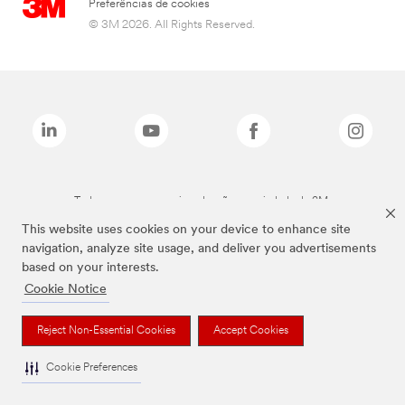
Preferências de cookies
© 3M 2026. All Rights Reserved.
Todas as marcas mencionadas são propriedade da 3M.
This website uses cookies on your device to enhance site
navigation, analyze site usage, and deliver you advertisements
based on your interests.
Cookie Notice
Reject Non-Essential Cookies
Accept Cookies
Cookie Preferences