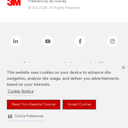
Preferências de cookies
© 3M 2026. All Rights Reserved.
Todas as marcas mencionadas são propriedade da 3M.
This website uses cookies on your device to enhance site
navigation, analyze site usage, and deliver you advertisements
based on your interests.
Cookie Notice
Reject Non-Essential Cookies
Accept Cookies
Cookie Preferences