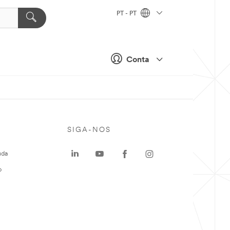
PT - PT
Conta
SIGA-NOS
uda
o