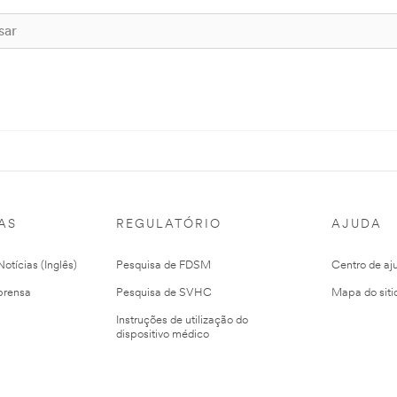
AS
REGULATÓRIO
AJUDA
otícias (Inglês)
Pesquisa de FDSM
Centro de aj
prensa
Pesquisa de SVHC
Mapa do siti
Instruções de utilização do
dispositivo médico