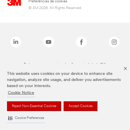
Preferências de cookies
© 3M 2026. All Rights Reserved.
Todas as marcas mencionadas são propriedade da 3M.
This website uses cookies on your device to enhance site
navigation, analyze site usage, and deliver you advertisements
based on your interests.
Cookie Notice
Reject Non-Essential Cookies
Accept Cookies
Cookie Preferences