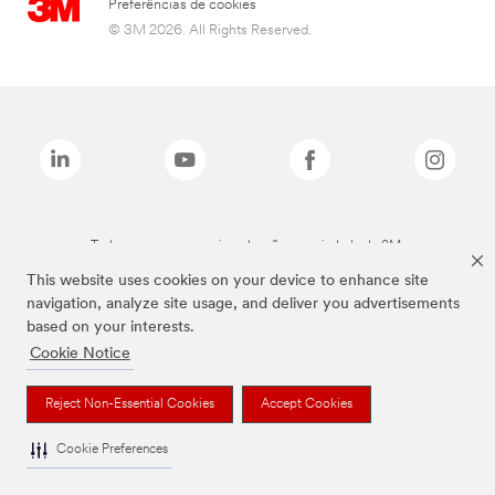
Preferências de cookies
© 3M 2026. All Rights Reserved.
Todas as marcas mencionadas são propriedade da 3M.
This website uses cookies on your device to enhance site
navigation, analyze site usage, and deliver you advertisements
based on your interests.
Cookie Notice
Reject Non-Essential Cookies
Accept Cookies
Cookie Preferences