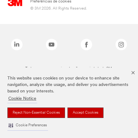
Preferências de cookies
© 3M 2026. All Rights Reserved.
Todas as marcas mencionadas são propriedade da 3M.
This website uses cookies on your device to enhance site
navigation, analyze site usage, and deliver you advertisements
based on your interests.
Cookie Notice
Reject Non-Essential Cookies
Accept Cookies
Cookie Preferences