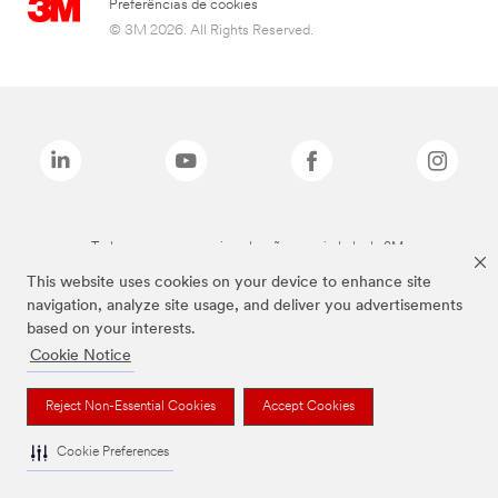
Preferências de cookies
© 3M 2026. All Rights Reserved.
Todas as marcas mencionadas são propriedade da 3M.
This website uses cookies on your device to enhance site
navigation, analyze site usage, and deliver you advertisements
based on your interests.
Cookie Notice
Reject Non-Essential Cookies
Accept Cookies
Cookie Preferences