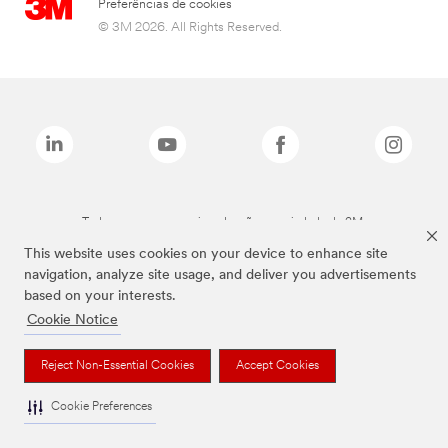
Preferências de cookies
© 3M 2026. All Rights Reserved.
Todas as marcas mencionadas são propriedade da 3M.
This website uses cookies on your device to enhance site
navigation, analyze site usage, and deliver you advertisements
based on your interests.
Cookie Notice
Reject Non-Essential Cookies
Accept Cookies
Cookie Preferences