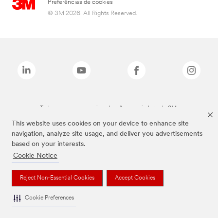
Preferências de cookies
© 3M 2026. All Rights Reserved.
Todas as marcas mencionadas são propriedade da 3M.
This website uses cookies on your device to enhance site
navigation, analyze site usage, and deliver you advertisements
based on your interests.
Cookie Notice
Reject Non-Essential Cookies
Accept Cookies
Cookie Preferences