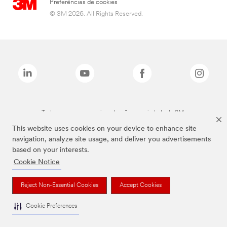
Preferências de cookies
© 3M 2026. All Rights Reserved.
Todas as marcas mencionadas são propriedade da 3M.
This website uses cookies on your device to enhance site
navigation, analyze site usage, and deliver you advertisements
based on your interests.
Cookie Notice
Reject Non-Essential Cookies
Accept Cookies
Cookie Preferences