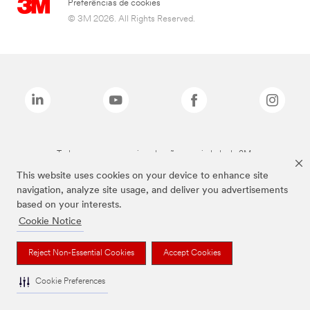
Preferências de cookies
© 3M 2026. All Rights Reserved.
Todas as marcas mencionadas são propriedade da 3M.
This website uses cookies on your device to enhance site
navigation, analyze site usage, and deliver you advertisements
based on your interests.
Cookie Notice
Reject Non-Essential Cookies
Accept Cookies
Cookie Preferences