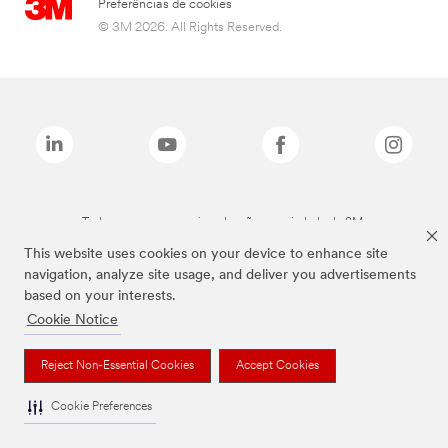
Preferências de cookies
© 3M 2026. All Rights Reserved.
Todas as marcas mencionadas são propriedade da 3M.
This website uses cookies on your device to enhance site
navigation, analyze site usage, and deliver you advertisements
based on your interests.
Cookie Notice
Reject Non-Essential Cookies
Accept Cookies
Cookie Preferences