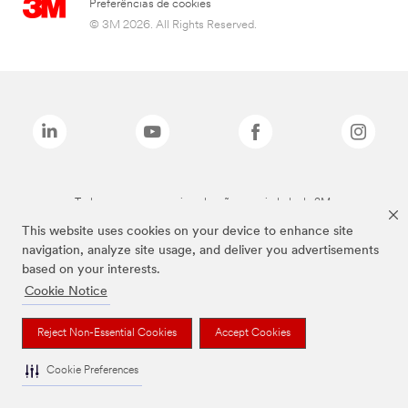
Preferências de cookies
© 3M 2026. All Rights Reserved.
Todas as marcas mencionadas são propriedade da 3M.
This website uses cookies on your device to enhance site
navigation, analyze site usage, and deliver you advertisements
based on your interests.
Cookie Notice
Reject Non-Essential Cookies
Accept Cookies
Cookie Preferences