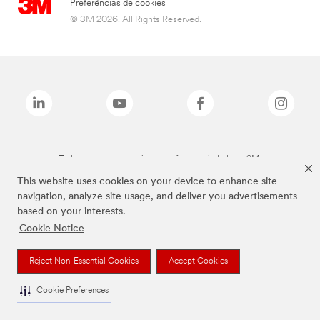
Preferências de cookies
© 3M 2026. All Rights Reserved.
Todas as marcas mencionadas são propriedade da 3M.
This website uses cookies on your device to enhance site
navigation, analyze site usage, and deliver you advertisements
based on your interests.
Cookie Notice
Reject Non-Essential Cookies
Accept Cookies
Cookie Preferences