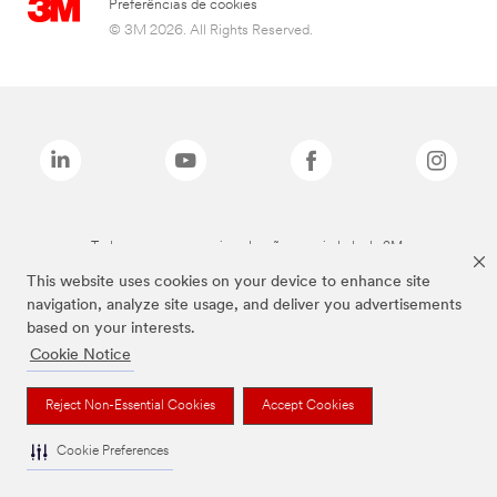
Preferências de cookies
© 3M 2026. All Rights Reserved.
Todas as marcas mencionadas são propriedade da 3M.
This website uses cookies on your device to enhance site
navigation, analyze site usage, and deliver you advertisements
based on your interests.
Cookie Notice
Reject Non-Essential Cookies
Accept Cookies
Cookie Preferences