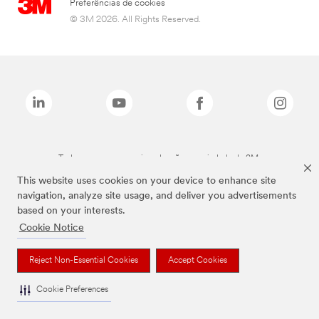
Preferências de cookies
© 3M 2026. All Rights Reserved.
Todas as marcas mencionadas são propriedade da 3M.
This website uses cookies on your device to enhance site
navigation, analyze site usage, and deliver you advertisements
based on your interests.
Cookie Notice
Reject Non-Essential Cookies
Accept Cookies
Cookie Preferences