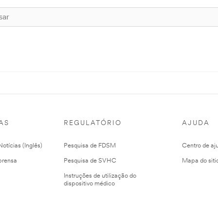
AS
REGULATÓRIO
AJUDA
otícias (Inglês)
Pesquisa de FDSM
Centro de aj
prensa
Pesquisa de SVHC
Mapa do siti
Instruções de utilização do
dispositivo médico