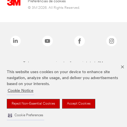
Preferências de cookies
© 3M 2026. All Rights Reserved.
Todas as marcas mencionadas são propriedade da 3M.
This website uses cookies on your device to enhance site
navigation, analyze site usage, and deliver you advertisements
based on your interests.
Cookie Notice
Reject Non-Essential Cookies
Accept Cookies
Cookie Preferences