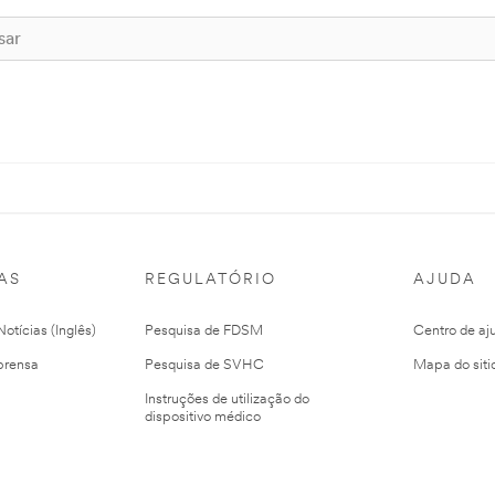
AS
REGULATÓRIO
AJUDA
otícias (Inglês)
Pesquisa de FDSM
Centro de aj
prensa
Pesquisa de SVHC
Mapa do siti
Instruções de utilização do
dispositivo médico