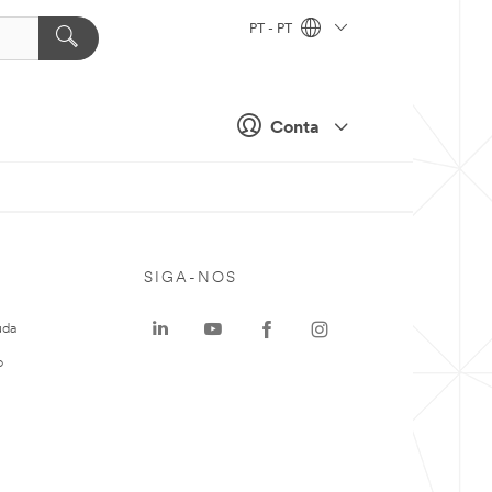
PT - PT
Conta
SIGA-NOS
uda
o