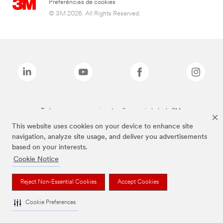
Preferências de cookies
© 3M 2026. All Rights Reserved.
Todas as marcas mencionadas são propriedade da 3M.
This website uses cookies on your device to enhance site
navigation, analyze site usage, and deliver you advertisements
based on your interests.
Cookie Notice
Reject Non-Essential Cookies
Accept Cookies
Cookie Preferences