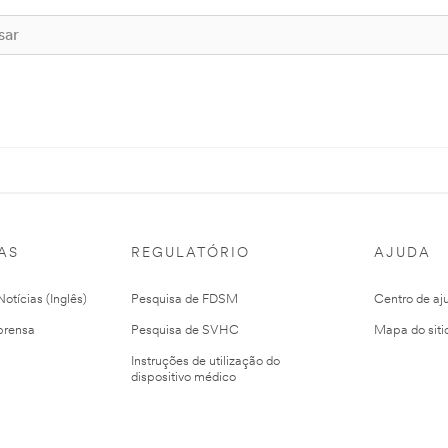
AS
REGULATÓRIO
AJUDA
otícias (Inglês)
Pesquisa de FDSM
Centro de aj
prensa
Pesquisa de SVHC
Mapa do siti
Instruções de utilização do
dispositivo médico