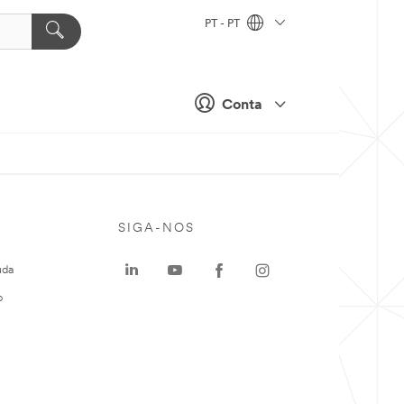
PT - PT
Conta
SIGA-NOS
uda
o