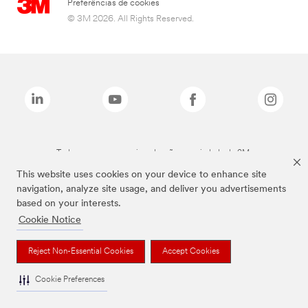
Preferências de cookies
© 3M 2026. All Rights Reserved.
Todas as marcas mencionadas são propriedade da 3M.
This website uses cookies on your device to enhance site
navigation, analyze site usage, and deliver you advertisements
based on your interests.
Cookie Notice
Reject Non-Essential Cookies
Accept Cookies
Cookie Preferences