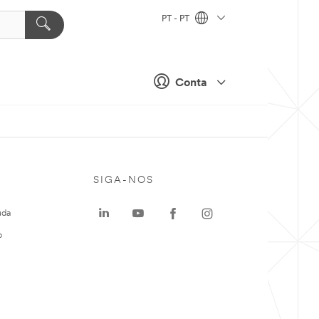
PT - PT
Conta
SIGA-NOS
uda
o