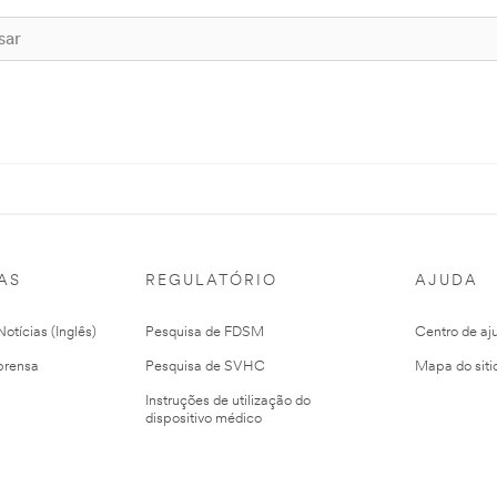
AS
REGULATÓRIO
AJUDA
otícias (Inglês)
Pesquisa de FDSM
Centro de aj
prensa
Pesquisa de SVHC
Mapa do siti
Instruções de utilização do
dispositivo médico