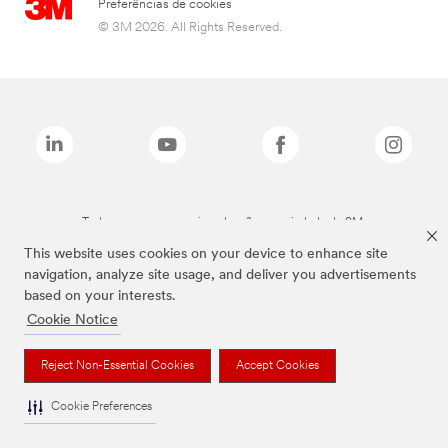
Preferências de cookies
© 3M 2026. All Rights Reserved.
Todas as marcas mencionadas são propriedade da 3M.
This website uses cookies on your device to enhance site
navigation, analyze site usage, and deliver you advertisements
based on your interests.
Cookie Notice
Reject Non-Essential Cookies
Accept Cookies
Cookie Preferences