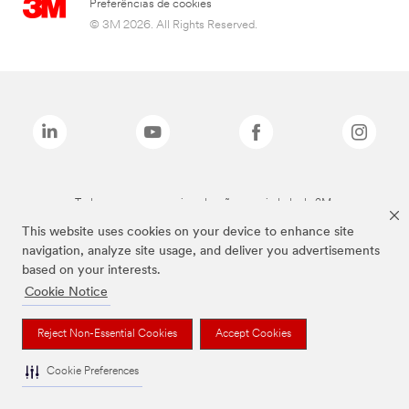
Preferências de cookies
© 3M 2026. All Rights Reserved.
Todas as marcas mencionadas são propriedade da 3M.
This website uses cookies on your device to enhance site
navigation, analyze site usage, and deliver you advertisements
based on your interests.
Cookie Notice
Reject Non-Essential Cookies
Accept Cookies
Cookie Preferences