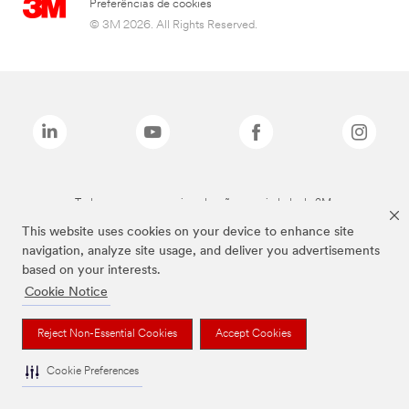
Preferências de cookies
© 3M 2026. All Rights Reserved.
Todas as marcas mencionadas são propriedade da 3M.
This website uses cookies on your device to enhance site
navigation, analyze site usage, and deliver you advertisements
based on your interests.
Cookie Notice
Reject Non-Essential Cookies
Accept Cookies
Cookie Preferences