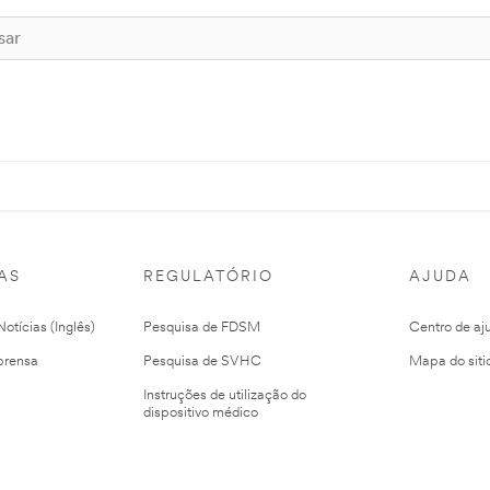
AS
REGULATÓRIO
AJUDA
otícias (Inglês)
Pesquisa de FDSM
Centro de aj
prensa
Pesquisa de SVHC
Mapa do siti
Instruções de utilização do
dispositivo médico