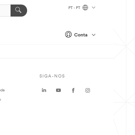
PT - PT
Conta
SIGA-NOS
uda
o