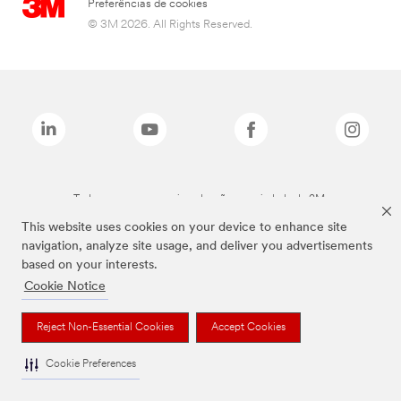
Preferências de cookies
© 3M 2026. All Rights Reserved.
Todas as marcas mencionadas são propriedade da 3M.
This website uses cookies on your device to enhance site
navigation, analyze site usage, and deliver you advertisements
based on your interests.
Cookie Notice
Reject Non-Essential Cookies
Accept Cookies
Cookie Preferences