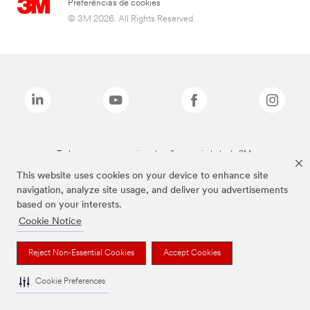
Preferências de cookies
© 3M 2026. All Rights Reserved.
Todas as marcas mencionadas são propriedade da 3M.
This website uses cookies on your device to enhance site
navigation, analyze site usage, and deliver you advertisements
based on your interests.
Cookie Notice
Reject Non-Essential Cookies
Accept Cookies
Cookie Preferences