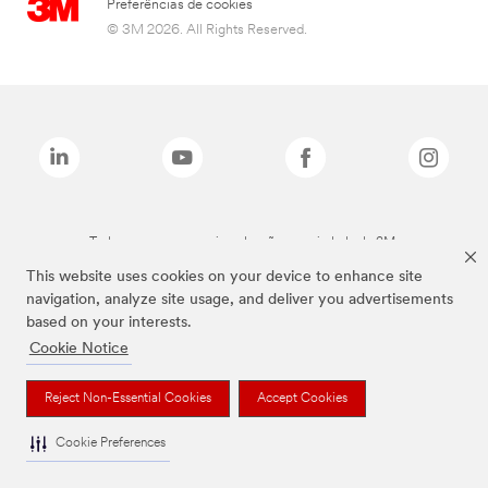
Preferências de cookies
© 3M 2026. All Rights Reserved.
Todas as marcas mencionadas são propriedade da 3M.
This website uses cookies on your device to enhance site
navigation, analyze site usage, and deliver you advertisements
based on your interests.
Cookie Notice
Reject Non-Essential Cookies
Accept Cookies
Cookie Preferences