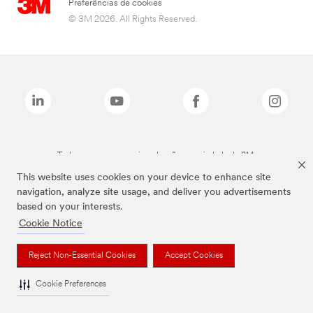
Preferências de cookies
© 3M 2026. All Rights Reserved.
Todas as marcas mencionadas são propriedade da 3M.
This website uses cookies on your device to enhance site
navigation, analyze site usage, and deliver you advertisements
based on your interests.
Cookie Notice
Reject Non-Essential Cookies
Accept Cookies
Cookie Preferences