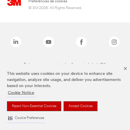
Preferências de cookies
© 3M 2026. All Rights Reserved.
Todas as marcas mencionadas são propriedade da 3M.
This website uses cookies on your device to enhance site
navigation, analyze site usage, and deliver you advertisements
based on your interests.
Cookie Notice
Reject Non-Essential Cookies
Accept Cookies
Cookie Preferences