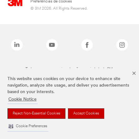
Preferências de cookies
© 3M 2026. All Rights Reserved.
Todas as marcas mencionadas são propriedade da 3M.
This website uses cookies on your device to enhance site
navigation, analyze site usage, and deliver you advertisements
based on your interests.
Cookie Notice
Reject Non-Essential Cookies
Accept Cookies
Cookie Preferences