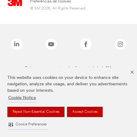
Preferências de cookies
© 3M 2026. All Rights Reserved.
Todas as marcas mencionadas são propriedade da 3M.
This website uses cookies on your device to enhance site
navigation, analyze site usage, and deliver you advertisements
based on your interests.
Cookie Notice
Reject Non-Essential Cookies
Accept Cookies
Cookie Preferences