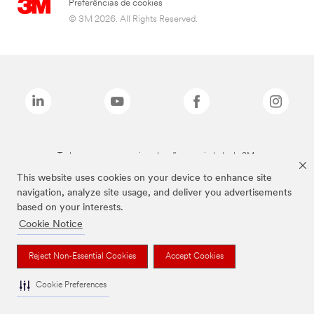
Preferências de cookies
© 3M 2026. All Rights Reserved.
Todas as marcas mencionadas são propriedade da 3M.
This website uses cookies on your device to enhance site
navigation, analyze site usage, and deliver you advertisements
based on your interests.
Cookie Notice
Reject Non-Essential Cookies
Accept Cookies
Cookie Preferences