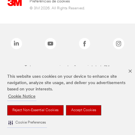
Preferências de cookies
© 3M 2026. All Rights Reserved.
Todas as marcas mencionadas são propriedade da 3M.
This website uses cookies on your device to enhance site
navigation, analyze site usage, and deliver you advertisements
based on your interests.
Cookie Notice
Reject Non-Essential Cookies
Accept Cookies
Cookie Preferences